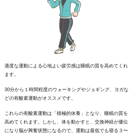
る
３
時
間
前
ま
で
に
適度な運動による心地よい疲労感は睡眠の質を高めてくれ
4
ます。
④
お
30分から１時間程度のウォーキングやジョギング、ヨガな
風
呂
どの有酸素運動がオススメです。
は
布
これらの有酸素運動は「積極的休養」となり、睡眠の質を
団
高めてくれます。しかし、体を動かすと、交換神経が優位
に
になり脳が興奮状態になるので、運動は最低でも寝る３〜