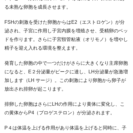
る未熟な卵胞を成長させます。
FSHの刺激を受けた卵胞からはE2（エストロゲン）が分
泌され、子宮に作用し子宮内膜を増殖させ、受精卵のベッ
ドを作ります。さらに子宮頸管粘液（オリモノ）を増やし
精子を迎え入れる環境を整えます。
発育した卵胞の中で一つだけがさらに大きくなり主席卵胞
になると、E２分泌量がピークに達し、LH分泌量が急激増
加します（LH サージ）。この刺激により卵胞から卵子が
放出され排卵が起こります。
排卵した卵胞はさらにLHの作用により黄体に変化し、こ
の黄体からP4（プロゲステロン）が分泌されます。
P４は体温を上げる作用があり体温を上げると同時に、子