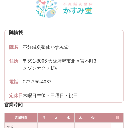
院情報
院名
不妊鍼灸整体かすみ堂
住所
〒591-8006 大阪府堺市北区宮本町3
メゾンオクノ1階
電話
072-256-4037
定休日
木曜日午後・日曜日・祝日
営業時間
営業時間
月
火
水
木
金
土
日
午前