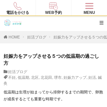
電話をかける
WEB予約
MENU
HOME
妊活ブログ
妊娠力をアップさせる５つの低
妊娠力をアップさせる５つの低温期の過ごし
方
妊活ブログ
不妊
,
低温期
,
北区
,
北花田
,
堺市
,
妊娠力アップ
,
妊活
,
鍼
灸
低温期は生理が始まってから排卵するまでの期間で、卵胞
が成長するとても重要な時期です。