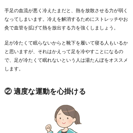
2
手足の血流が悪く冷えたまだと、熱を放散させる力が弱く
②
なってしまいます。冷えを解消するためにストレッチやお
適
灸で血管を拡げて熱を放出する力を強くしましょう。
度
な
運
足が冷たくて眠らないからと靴下を履いて寝る人もいるか
動
と思いますが、それはかえって足を冷やすことになるの
を
で、足が冷たくて眠れないという人は湯たんぽをオススメ
心
します。
掛
け
る
② 適度な運動を心掛ける
3
③
食
事
は
寝