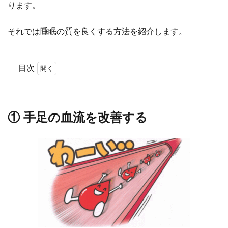
ります。
それでは睡眠の質を良くする方法を紹介します。
目次
1
①
手
① 手足の血流を改善する
足
の
血
流
を
改
善
す
る