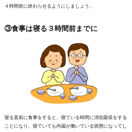
入
４時間前に終わらせるようにしましょう。
る
２
時
③食事は寝る３時間前までに
間
前
に
5
⑤寝
る直
前ま
でス
マホ
やパ
ソコ
ン、
寝る直前に食事をすると、寝ている時間に消化吸収をする
テレ
ビは
ことになり、寝ていても内蔵が働いている状態になってし