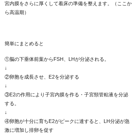
宮内膜をさらに厚くして着床の準備を整えます。（ここか
ら高温期）
簡単にまとめると
①脳の下垂体前葉からFSH、LHが分泌される。
↓
②卵胞を成長させ、E2を分泌する
↓
③E2の作用により子宮内膜を作る・子宮頸管粘液を分泌
する。
↓
④卵胞が十分に育ちE2がピークに達すると、LH分泌が急
激に増加し排卵を促す