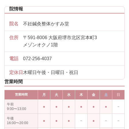
院情報
院名
不妊鍼灸整体かすみ堂
住所
〒591-8006 大阪府堺市北区宮本町3
メゾンオクノ1階
電話
072-256-4037
定休日
木曜日午後・日曜日・祝日
営業時間
営業時間
月
火
水
木
金
土
日
午前
－
9:00〜13:00
午後
－
－
－
16:00〜20:00