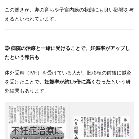
0.3
② 子
この働きが、卵の育ちや子宮内膜の状態にも良い影響を与
宮や
えるといわれています。
卵巣
の血
流を
よく
③ 病院の治療と一緒に受けることで、妊娠率がアップし
し
たという報告も
て、
妊娠
体外受精（IVF）を受けている人が、胚移植の前後に鍼灸
しや
を受けたことで、
妊娠率が約1.5倍に高くなった
という研
すい
究結果もあります。
体に
0.4
③ 病
院の
治療
と一