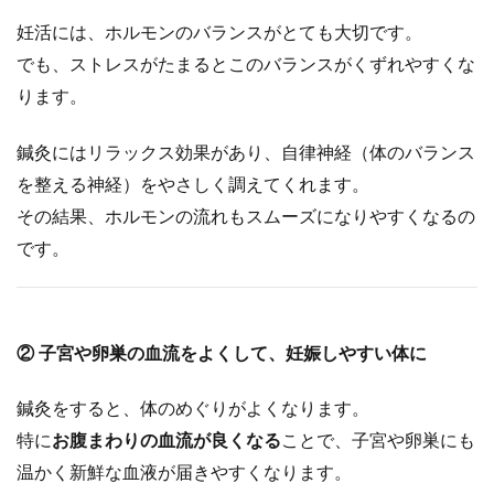
ート
妊活には、ホルモンのバランスがとても大切です。
でき
でも、ストレスがたまるとこのバランスがくずれやすくな
る
の？
ります。
0.2
鍼灸にはリラックス効果があり、自律神経（体のバランス
① ス
を整える神経）をやさしく調えてくれます。
トレ
その結果、ホルモンの流れもスムーズになりやすくなるの
スを
やわ
です。
らげ
て、
ホル
モン
② 子宮や卵巣の血流をよくして、妊娠しやすい体に
の流
れを
鍼灸をすると、体のめぐりがよくなります。
整え
特に
お腹まわりの血流が良くなる
ことで、子宮や卵巣にも
る
温かく新鮮な血液が届きやすくなります。