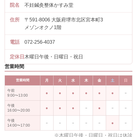
院名
不妊鍼灸整体かすみ堂
住所
〒591-8006 大阪府堺市北区宮本町3
メゾンオクノ1階
電話
072-256-4037
定休日
木曜日午後・日曜日・祝日
営業時間
営業時間
月
火
水
木
金
土
日
午前
－
9:00〜13:00
午後
－
－
－
16:00〜20:00
午後
－
－
－
－
－
－
14:00〜17:00
※木曜日午後・日曜日・祝日は休診