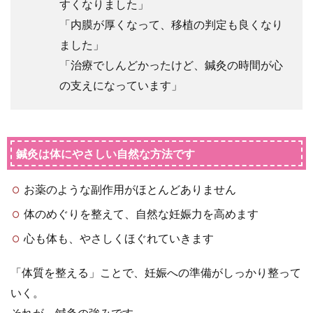
すくなりました」
方
の
「内膜が厚くなって、移植の判定も良くなり
声
ました」
「治療でしんどかったけど、鍼灸の時間が心
1.1
の支えになっています」
鍼灸
は体
にや
さし
い自
鍼灸は体にやさしい自然な方法です
然な
方法
お薬のような副作用がほとんどありません
です
体のめぐりを整えて、自然な妊娠力を高めます
心も体も、やさしくほぐれていきます
「体質を整える」ことで、妊娠への準備がしっかり整って
いく。