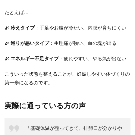
なた
の体
たとえば…
質」
に合
🌿
冷えタイプ
：手足やお腹が冷たい、内膜が育ちにくい
わせ
たケ
🌿
巡りが悪いタイプ
：生理痛が強い、血の塊が出る
アを
しま
🌿
エネルギー不足タイプ
：疲れやすい、やる気が出ない
す
1
こういった状態を整えることが、妊娠しやすい体づくりの
実
第一歩になるのです。
際
に
通
実際に通っている方の声
っ
て
い
「基礎体温が整ってきて、排卵日が分かりや
る