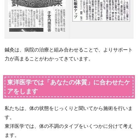
緒に
受け
るこ
と
で、
妊娠
率が
鍼灸は、病院の治療と組み合わせることで、よりサポート
アッ
力が高まることがわかってきています。
プし
たと
いう
東洋医学では「あなたの体質」に合わせたケ
報告
アをします
も
0.5
私たちは、体の状態をじっくりと聞いてから施術を行いま
東洋
す。
医学
では
東洋医学では、体の不調のタイプをいくつかに分けて考え
「あ
ます。